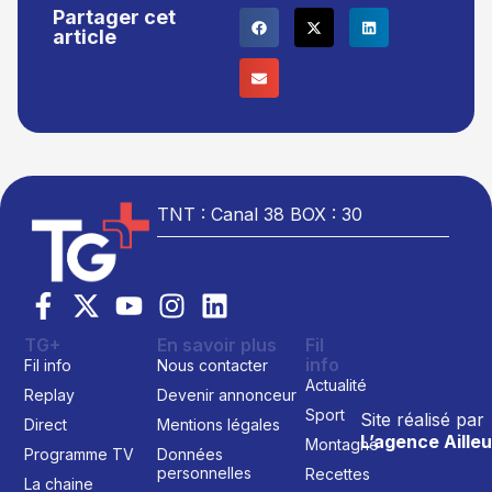
Partager cet
article
TNT : Canal 38 BOX : 30
TG+
En savoir plus
Fil
info
Fil info
Nous contacter
Actualité
Replay
Devenir annonceur
Sport
Site réalisé par
Direct
Mentions légales
L’agence Ailleu
Montagne
Programme TV
Données
personnelles
Recettes
La chaine