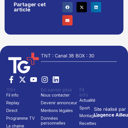
Partager cet
article
TNT : Canal 38 BOX : 30
TG+
En savoir plus
Fil
info
Fil info
Nous contacter
Actualité
Replay
Devenir annonceur
Sport
Site réalisé par
Direct
Mentions légales
L’agence Ailleu
Montagne
Programme TV
Données
personnelles
Recettes
La chaine