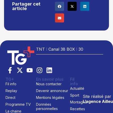
Partager cet
article
TNT : Canal 38 BOX : 30
TG+
En savoir plus
Fil
info
Fil info
Nous contacter
Actualité
Replay
Devenir annonceur
Sport
Site réalisé par
Direct
Mentions légales
L’agence Ailleu
Montagne
Programme TV
Données
personnelles
Recettes
La chaine