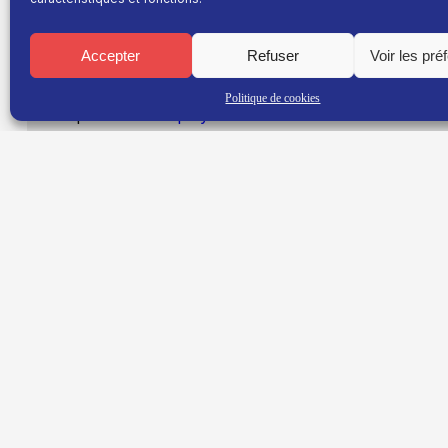
Mercredi 18h20 et 20h45
L’insertion par le sport, la nouvelle gare Nord et at
Accepter
Refuser
Voir les pré
Avec Charly Pètre Directeur de la vie sportive et 
Politique de cookies
Disponible en
replay
TNT : Canal 38 BOX : 30