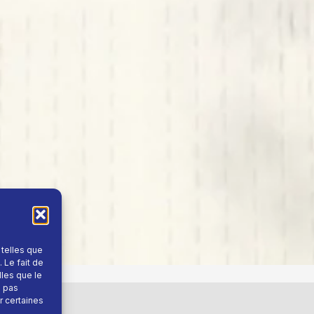
 telles que
 Le fait de
lles que le
e pas
r certaines