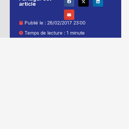
article
Publié le :
28/02/2017 23:00
Temps de lecture : 1 minute
Mise à jour le : 01/03/2017 00:00
Auteur :
Thibault Leduc
Ajouter TG+ à vos sources Google