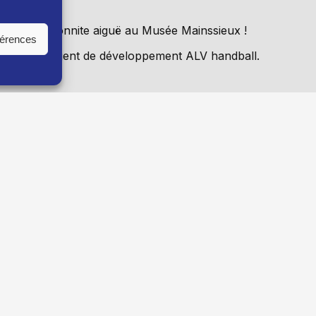
elier collectionnite aiguë au Musée Mainssieux !
férences
Saïd Ouajhi Agent de développement ALV handball.