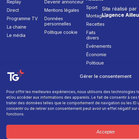
Replay
Devenir annonceur
Sport
Site réalisé par
Direct
Mentions légales
L’agence Ailleu
Montagne
Programme TV
Données
personnelles
Recettes
La chaine
Politique cookie
Faits
Le média
divers
Événements
Économie
Politique
Culture
Gérer le consentement
Pour offrir les meilleures expériences, nous utilisons des technologies 
et/ou accéder aux informations des appareils. Le fait de consentir à ce
traiter des données telles que le comportement de navigation ou les ID un
consentir ou de retirer son consentement peut avoir un effet négatif sur 
fonctions.
Accepter