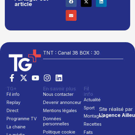
article
TNT : Canal 38 BOX : 30
TG+
En savoir plus
Fil
info
Fil info
Nous contacter
Actualité
Replay
Devenir annonceur
Sport
Site réalisé par
Direct
Mentions légales
L’agence Ailleu
Montagne
Programme TV
Données
personnelles
Recettes
La chaine
Politique cookie
Faits
Le média