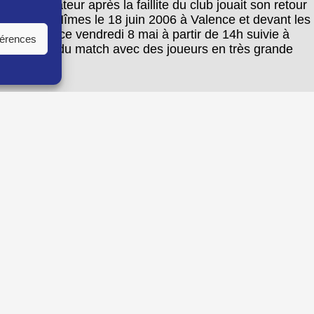
onnat amateur après la faillite du club jouait son retour
t face à Nîmes le 18 juin 2006 à Valence et devant les
 à revoir ce vendredi 8 mai à partir de 14h suivie à
férences
 lendemain du match avec des joueurs en très grande