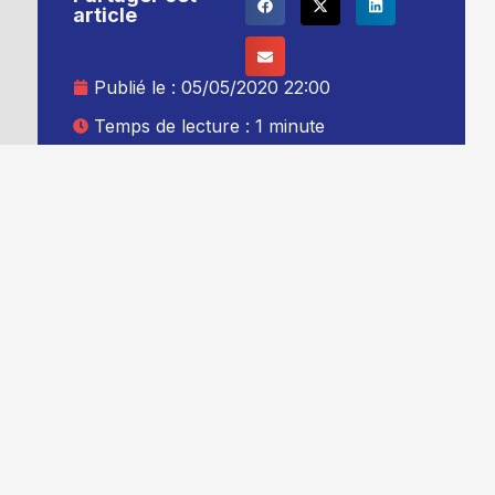
article
Publié le :
05/05/2020 22:00
Temps de lecture : 1 minute
Mise à jour le : 06/05/2020 00:00
Auteur :
Thibault Leduc
Ajouter TG+ à vos sources Google