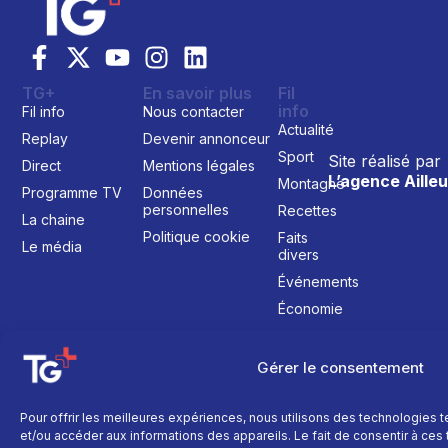
TG+
En savoir plus
Fil
info
Fil info
Nous contacter
Actualité
Replay
Devenir annonceur
Sport
Site réalisé par
Direct
Mentions légales
L’agence Ailleu
Montagne
Programme TV
Données
personnelles
Recettes
La chaine
Politique cookie
Faits
Le média
divers
Événements
Économie
Politique
Culture
Gérer le consentement
Pour offrir les meilleures expériences, nous utilisons des technologies 
et/ou accéder aux informations des appareils. Le fait de consentir à ce