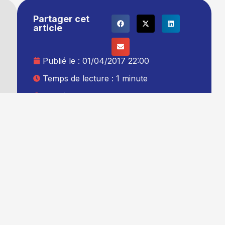
Partager cet
article
Publié le :
01/04/2017 22:00
Temps de lecture : 1 minute
Mise à jour le : 02/04/2017 00:00
Auteur :
Thibault Leduc
Ajouter TG+ à vos sources Google