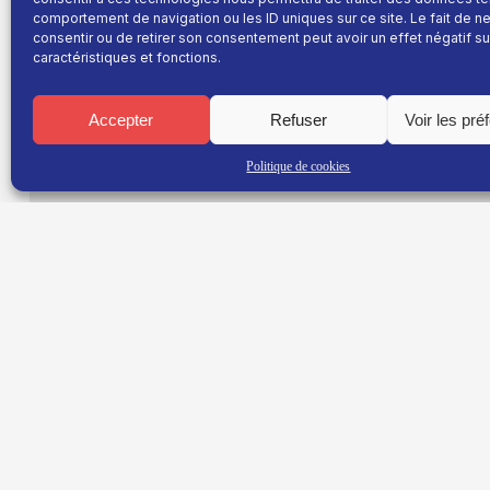
comportement de navigation ou les ID uniques sur ce site. Le fait de n
consentir ou de retirer son consentement peut avoir un effet négatif su
Dimanche 21h
caractéristiques et fonctions.
A la rencontre de 2 dirigeants d’exception, Emman
TORRENTS (Dirigeant de Delta Dore).
Accepter
Refuser
Voir les pré
Plénière enregistrée lors de la 4ème édition du F
Politique de cookies
mars 2017.
Disponible en
replay