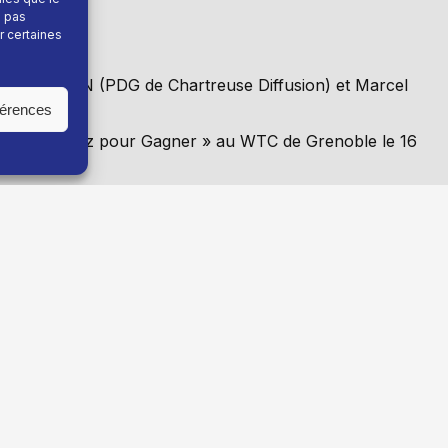
e pas
r certaines
uel DELAFON (PDG de Chartreuse Diffusion) et Marcel
férences
orum « Innovez pour Gagner »
au WTC de Grenoble le 16