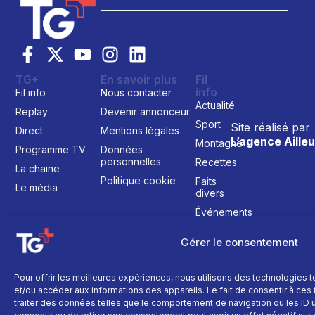
TG+
En savoir plus
Fil
info
Fil info
Nous contacter
Actualité
Replay
Devenir annonceur
Sport
Site réalisé par
Direct
Mentions légales
L’agence Ailleu
Montagne
Programme TV
Données
personnelles
Recettes
La chaine
Politique cookie
Faits
Le média
divers
Événements
Économie
Gérer le consentement
Politique
Culture
Pour offrir les meilleures expériences, nous utilisons des technologies 
et/ou accéder aux informations des appareils. Le fait de consentir à ce
traiter des données telles que le comportement de navigation ou les ID un