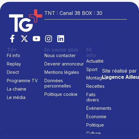
TNT : Canal 38 BOX : 30
TG+
En savoir plus
Fil
info
Fil info
Nous contacter
Actualité
Replay
Devenir annonceur
Sport
Site réalisé par
Direct
Mentions légales
L’agence Ailleu
Montagne
Programme TV
Données
personnelles
Recettes
La chaine
Politique cookie
Faits
Le média
divers
Événements
Économie
Politique
Culture