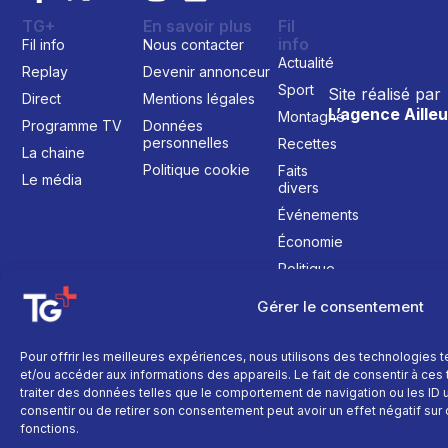
TG+
En savoir plus
Fil
info
Fil info
Nous contacter
Actualité
Replay
Devenir annonceur
Sport
Site réalisé par
Direct
Mentions légales
L’agence Ailleu
Montagne
Programme TV
Données
personnelles
Recettes
La chaine
Politique cookie
Faits
Le média
divers
Événements
Économie
Politique
Culture
Gérer le consentement
Pour offrir les meilleures expériences, nous utilisons des technologies 
et/ou accéder aux informations des appareils. Le fait de consentir à ce
traiter des données telles que le comportement de navigation ou les ID un
consentir ou de retirer son consentement peut avoir un effet négatif sur 
fonctions.