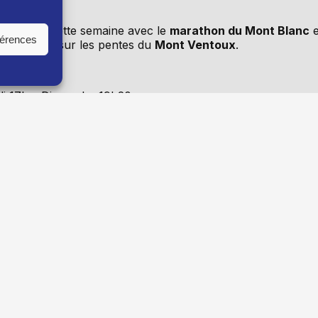
’honneur cette semaine avec le
marathon du Mont Blanc
e
férences
al disputée sur les pentes du
Mont Ventoux
.
di 17h – Dimanche 19h20