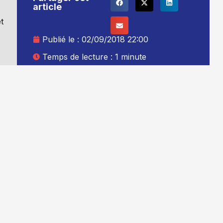
article
t
Publié le :
02/09/2018 22:00
Temps de lecture : 1 minute
Mise à jour le : 03/09/2018 00:00
Auteur :
Thibault Leduc
Ajouter TG+ à vos sources Google