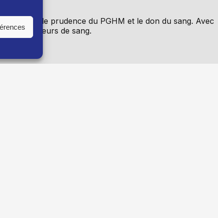
e, conseils de prudence du PGHM et le don du sang. Avec
férences
le des donneurs de sang.