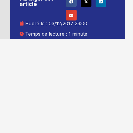
article
Publié le :
03/12/2017 23:00
Temps de lecture : 1 minute
Mise à jour le : 04/12/2017 00:00
Auteur :
Thibault Leduc
Ajouter TG+ à vos sources Google