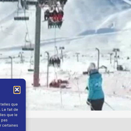
 telles que
 Le fait de
lles que le
e pas
r certaines