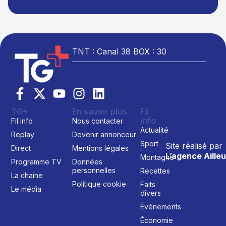
TNT : Canal 38 BOX : 30
TG+
En savoir plus
Fil
info
Fil info
Nous contacter
Actualité
Replay
Devenir annonceur
Sport
Site réalisé par
Direct
Mentions légales
L’agence Ailleu
Montagne
Programme TV
Données
personnelles
Recettes
La chaine
Politique cookie
Faits
Le média
divers
Événements
Économie