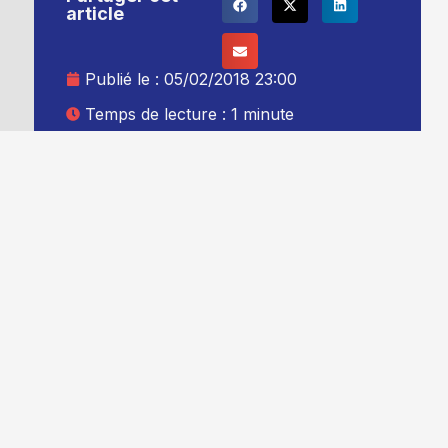
article
Publié le :
05/02/2018 23:00
Temps de lecture : 1 minute
Mise à jour le : 06/02/2018 00:00
Auteur :
Thibault Leduc
Ajouter TG+ à vos sources Google