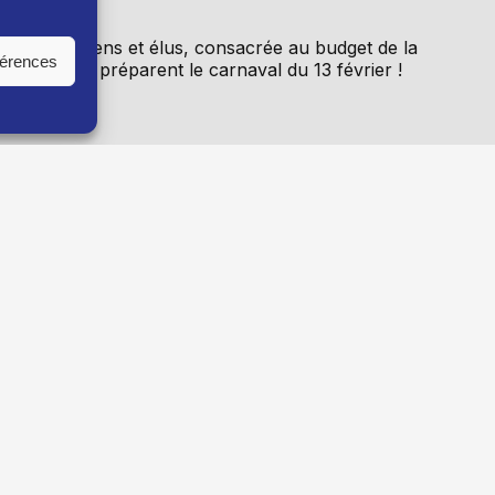
réunie citoyens et élus, consacrée au budget de la
férences
les jeunes préparent le carnaval du 13 février !