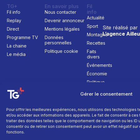
TG+
En savoir plus
Fil
info
Fil info
Nous contacter
Actualité
Replay
Devenir annonceur
Sport
Site réalisé par
Direct
Mentions légales
L’agence Ailleu
Montagne
Programme TV
Données
personnelles
Recettes
La chaine
Politique cookie
Faits
Le média
divers
Événements
Économie
Politique
Culture
Gérer le consentement
Pour offrir les meilleures expériences, nous utilisons des technologies 
et/ou accéder aux informations des appareils. Le fait de consentir à ce
traiter des données telles que le comportement de navigation ou les ID un
consentir ou de retirer son consentement peut avoir un effet négatif sur 
fonctions.