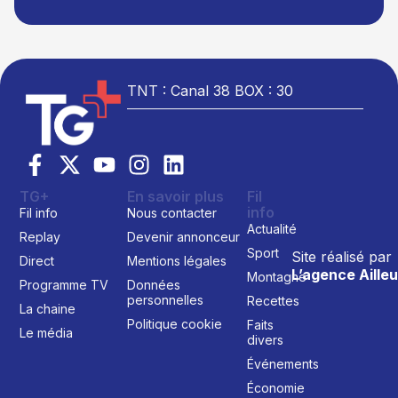
TNT : Canal 38 BOX : 30
TG+
En savoir plus
Fil
info
Fil info
Nous contacter
Actualité
Replay
Devenir annonceur
Sport
Site réalisé par
Direct
Mentions légales
L’agence Ailleu
Montagne
Programme TV
Données
personnelles
Recettes
La chaine
Politique cookie
Faits
Le média
divers
Événements
Économie