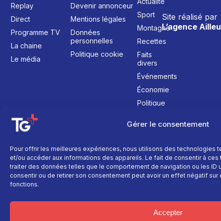
Actualité
Replay
Devenir annonceur
Sport
Site réalisé par
Direct
Mentions légales
L’agence Ailleu
Montagne
Programme TV
Données
personnelles
Recettes
La chaine
Politique cookie
Faits
Le média
divers
Événements
Économie
Politique
Culture
Gérer le consentement
Pour offrir les meilleures expériences, nous utilisons des technologies 
et/ou accéder aux informations des appareils. Le fait de consentir à ce
traiter des données telles que le comportement de navigation ou les ID un
consentir ou de retirer son consentement peut avoir un effet négatif sur 
fonctions.
Accepter