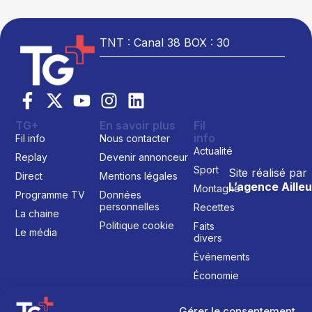
TNT : Canal 38 BOX : 30
TG+
En savoir plus
Fil
info
Fil info
Nous contacter
Actualité
Replay
Devenir annonceur
Sport
Site réalisé par
Direct
Mentions légales
L’agence Ailleu
Montagne
Programme TV
Données
personnelles
Recettes
La chaine
Politique cookie
Faits
Le média
divers
Événements
Économie
Politique
Gérer le consentement