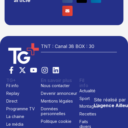
article
TNT : Canal 38 BOX : 30
TG+
En savoir plus
Fil
info
Fil info
Nous contacter
Actualité
Replay
Devenir annonceur
Sport
Site réalisé par
Direct
Mentions légales
L’agence Ailleu
Montagne
Programme TV
Données
personnelles
Recettes
La chaine
Politique cookie
Faits
Le média
divers