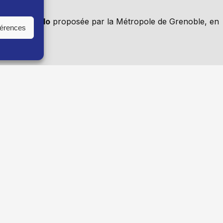
te
Métro vélo
proposée par la Métropole de Grenoble, en
férences