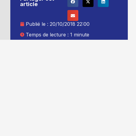
article
Publié le :
20/10/2018 22:00
Temps de lecture : 1 minute
Mise à jour le : 21/10/2018 00:00
Auteur :
Thibault Leduc
Ajouter TG+ à vos sources Google