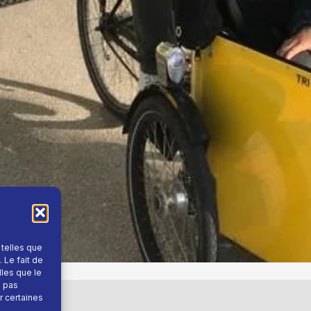
 telles que
 Le fait de
lles que le
e pas
r certaines