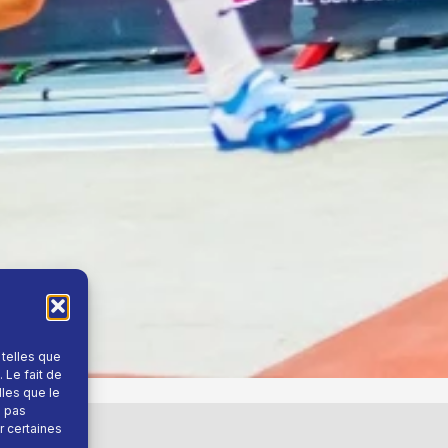
 telles que
 Le fait de
lles que le
e pas
r certaines