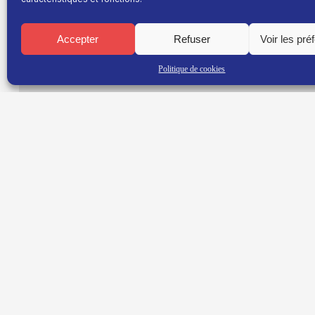
Thibaut Collet , champion de France Junior, est l’Esp
simplicité sur le plateau d’ Esprit Sport . Émission d
Accepter
Refuser
Voir les pré
Politique de cookies
TNT : Canal 38 BOX : 30