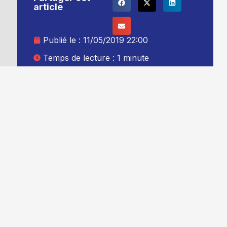
article
Publié le :
11/05/2019 22:00
Temps de lecture : 1 minute
Mise à jour le : 12/05/2019 00:00
Auteur :
Thibault Leduc
Ajouter TG+ à vos sources Google