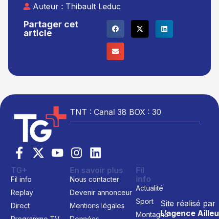
Auteur :
Thibault Leduc
Partager cet
article
TNT : Canal 38 BOX : 30
TG+
En savoir plus
Fil
info
Fil info
Nous contacter
Actualité
Replay
Devenir annonceur
Sport
Site réalisé par
Direct
Mentions légales
L’agence Ailleu
Montagne
Programme TV
Données