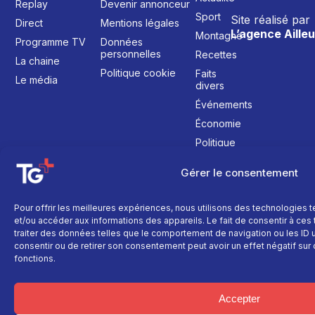
Replay
Devenir annonceur
Sport
Site réalisé par
Direct
Mentions légales
L’agence Ailleu
Montagne
Programme TV
Données
personnelles
Recettes
La chaine
Politique cookie
Faits
Le média
divers
Événements
Économie
Politique
Culture
Gérer le consentement
Pour offrir les meilleures expériences, nous utilisons des technologies 
et/ou accéder aux informations des appareils. Le fait de consentir à ce
traiter des données telles que le comportement de navigation ou les ID un
consentir ou de retirer son consentement peut avoir un effet négatif sur 
fonctions.
Accepter