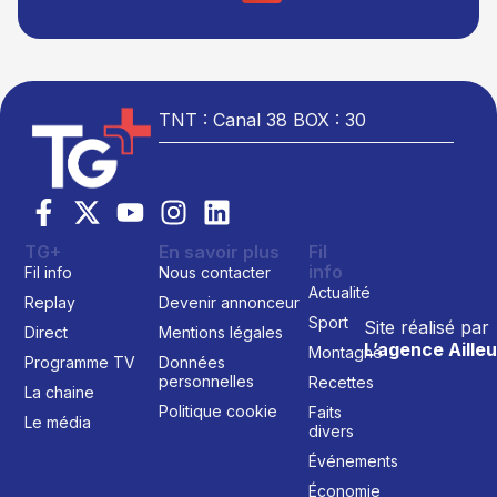
TNT : Canal 38 BOX : 30
TG+
En savoir plus
Fil
info
Fil info
Nous contacter
Actualité
Replay
Devenir annonceur
Sport
Site réalisé par
Direct
Mentions légales
L’agence Ailleu
Montagne
Programme TV
Données
personnelles
Recettes
La chaine
Politique cookie
Faits
Le média
divers
Événements
Économie