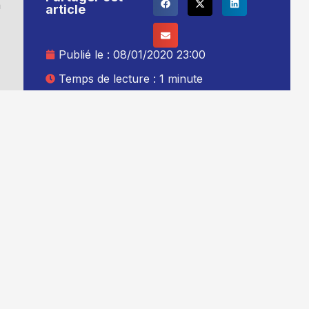
n
article
Publié le :
08/01/2020 23:00
Temps de lecture : 1 minute
Mise à jour le : 09/01/2020 00:00
Auteur :
Thibault Leduc
Ajouter TG+ à vos sources Google