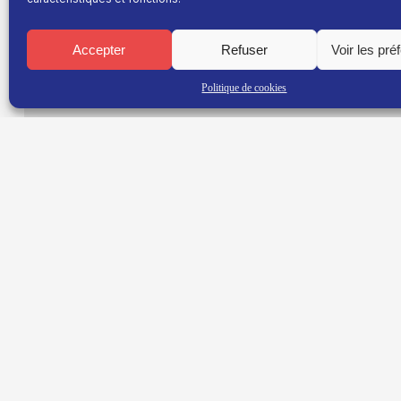
Rendez-vous sur les pistes à l’occasion de la Coupe
village, ce
jeudi à 21h
dans Esprit Montagne !
Accepter
Refuser
Voir les pré
Politique de cookies
TNT : Canal 38 BOX : 30