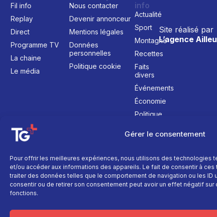
info
Fil info
Nous contacter
Actualité
Replay
Devenir annonceur
Sport
Site réalisé par
Direct
Mentions légales
L’agence Ailleu
Montagne
Programme TV
Données
personnelles
Recettes
La chaine
Politique cookie
Faits
Le média
divers
Événements
Économie
Politique
Culture
Gérer le consentement
Pour offrir les meilleures expériences, nous utilisons des technologies 
et/ou accéder aux informations des appareils. Le fait de consentir à ce
traiter des données telles que le comportement de navigation ou les ID un
consentir ou de retirer son consentement peut avoir un effet négatif sur 
fonctions.