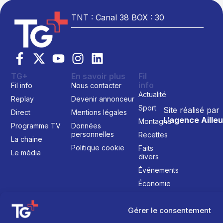
TNT : Canal 38 BOX : 30
TG+
En savoir plus
Fil
info
Fil info
Nous contacter
Actualité
Replay
Devenir annonceur
Sport
Site réalisé par
Direct
Mentions légales
L’agence Ailleu
Montagne
Programme TV
Données
personnelles
Recettes
La chaine
Politique cookie
Faits
Le média
divers
Événements
Économie
Politique
Gérer le consentement
Culture