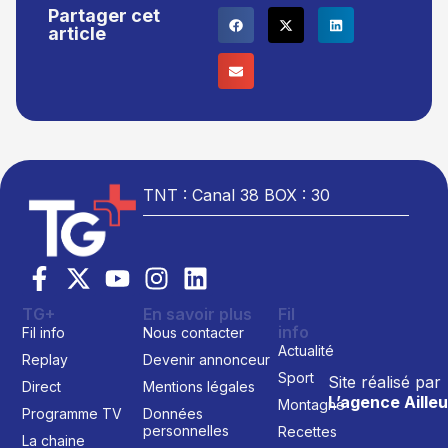
Partager cet
article
TNT : Canal 38 BOX : 30
TG+
En savoir plus
Fil
info
Fil info
Nous contacter
Actualité
Replay
Devenir annonceur
Sport
Site réalisé par
Direct
Mentions légales
L’agence Ailleu
Montagne
Programme TV
Données
personnelles
Recettes
La chaine