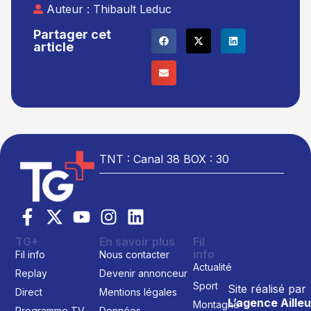
Auteur :
Thibault Leduc
Partager cet
article
TNT : Canal 38 BOX : 30
TG+
En savoir plus
Fil
info
Fil info
Nous contacter
Actualité
Replay
Devenir annonceur
Sport
Site réalisé par
Direct
Mentions légales
L’agence Ailleu
Montagne
Programme TV
Données