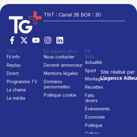
TNT : Canal 38 BOX : 30
TG+
En savoir plus
Fil
info
Fil info
Nous contacter
Actualité
Replay
Devenir annonceur
Sport
Site réalisé par
Direct
Mentions légales
L’agence Ailleu
Montagne
Programme TV
Données
personnelles
Recettes
La chaine
Politique cookie
Faits
Le média
divers
Événements
Économie
Politique
Culture