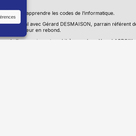
école pour apprendre les codes de l’informatique.
férences
ntrepreneurial avec Gérard DESMAISON, parrain référent d
, entrepreneur en rebond.
euron de l’accessoire automobile) avec Jean-Yves LACROIX,
du Directoire de la
Caisse d’Epargne Rhône Alpes
: Les