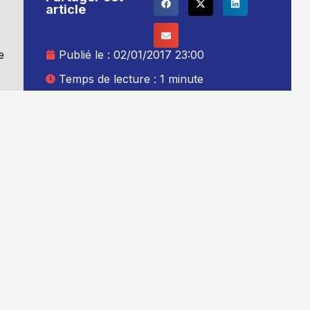
article
e
Publié le :
02/01/2017 23:00
Temps de lecture : 1 minute
Mise à jour le : 03/01/2017 00:00
Auteur :
Thibault Leduc
Ajouter TG+ à vos sources Google