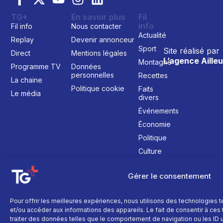
TG+
En savoir plus
Fil
info
Fil info
Nous contacter
Actualité
Replay
Devenir annonceur
Sport
Site réalisé par
Direct
Mentions légales
L’agence Ailleu
Montagne
Programme TV
Données
personnelles
Recettes
La chaine
Politique cookie
Faits
Le média
divers
Événements
Économie
Politique
Culture
Gérer le consentement
Pour offrir les meilleures expériences, nous utilisons des technologies 
et/ou accéder aux informations des appareils. Le fait de consentir à ce
traiter des données telles que le comportement de navigation ou les ID un