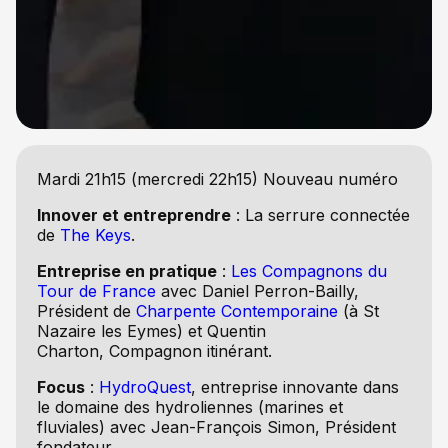
Mardi 21h15 (mercredi 22h15) Nouveau numéro
Innover et entreprendre
: La serrure connectée
de
The Keys
.
Entreprise en pratique
:
Les Compagnons du
Tour de France
avec Daniel Perron-Bailly,
Président de
Charpente Contemporaine
(à St
Nazaire les Eymes) et Quentin
Charton, Compagnon itinérant.
Focus
:
HydroQuest
, entreprise innovante dans
le domaine des hydroliennes (marines et
fluviales) avec Jean-François Simon, Président
fondateur.