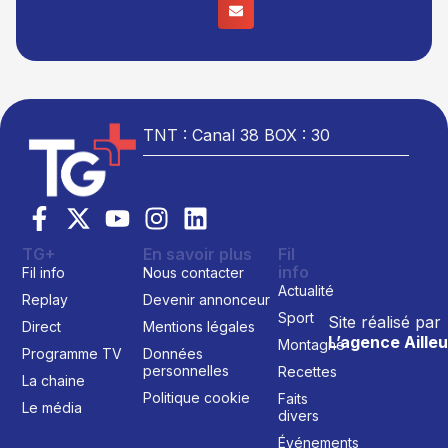
TNT : Canal 38 BOX : 30
TG+
En savoir plus
Fil
info
Fil info
Nous contacter
Actualité
Replay
Devenir annonceur
Sport
Site réalisé par
Direct
Mentions légales
L’agence Ailleu
Montagne
Programme TV
Données
personnelles
Recettes
La chaine
Politique cookie
Faits
Le média
divers
Événements