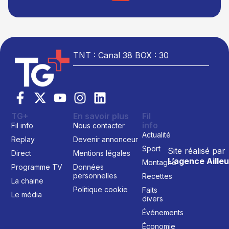
TNT : Canal 38 BOX : 30
TG+
En savoir plus
Fil
info
Fil info
Nous contacter
Actualité
Replay
Devenir annonceur
Sport
Site réalisé par
Direct
Mentions légales
L’agence Ailleu
Montagne
Programme TV
Données
personnelles
Recettes
La chaine
Politique cookie
Faits
Le média
divers
Événements
Économie