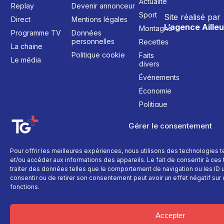
Actualité
Replay
Devenir annonceur
Sport
Site réalisé par
Direct
Mentions légales
L’agence Ailleu
Montagne
Programme TV
Données
personnelles
Recettes
La chaine
Politique cookie
Faits
Le média
divers
Événements
Économie
Politique
Culture
Gérer le consentement
Pour offrir les meilleures expériences, nous utilisons des technologies 
et/ou accéder aux informations des appareils. Le fait de consentir à ce
traiter des données telles que le comportement de navigation ou les ID un
consentir ou de retirer son consentement peut avoir un effet négatif sur 
fonctions.
Accepter