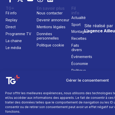
TG+
En savoir plus
Fil
info
Fil info
Nous contacter
Actualité
Replay
Devenir annonceur
Sport
Site réalisé par
Direct
Mentions légales
L’agence Ailleu
Montagne
Programme TV
Données
personnelles
Recettes
La chaine
Politique cookie
Faits
Le média
divers
Événements
Économie
Politique
Culture
Gérer le consentement
Pour offrir les meilleures expériences, nous utilisons des technologies 
et/ou accéder aux informations des appareils. Le fait de consentir à ce
traiter des données telles que le comportement de navigation ou les ID un
consentir ou de retirer son consentement peut avoir un effet négatif sur 
fonctions.