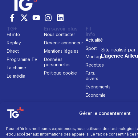
TG+
En savoir plus
Fil
info
Fil info
Nous contacter
Actualité
Replay
Devenir annonceur
Sport
Site réalisé par
Direct
Mentions légales
L’agence Ailleu
Montagne
Programme TV
Données
personnelles
Recettes
La chaine
Politique cookie
Faits
Le média
divers
Événements
Économie
Politique
Culture
Gérer le consentement
Pour offrir les meilleures expériences, nous utilisons des technologies 
et/ou accéder aux informations des appareils. Le fait de consentir à ce