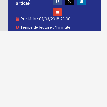
article
Publié le :
01/03/2018 23:00
Temps de lecture : 1 minute
Mise à jour le : 02/03/2018 00:00
Auteur :
Thibault Leduc
Ajouter TG+ à vos sources Google