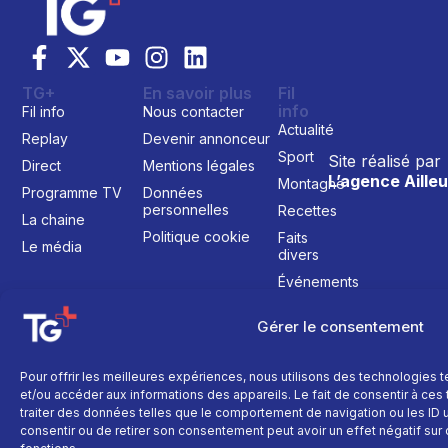
TG+
En savoir plus
Fil
info
Fil info
Nous contacter
Actualité
Replay
Devenir annonceur
Sport
Site réalisé par
Direct
Mentions légales
L’agence Ailleu
Montagne
Programme TV
Données
personnelles
Recettes
La chaine
Politique cookie
Faits
Le média
divers
Événements
Économie
Gérer le consentement
Politique
Culture
Pour offrir les meilleures expériences, nous utilisons des technologies 
et/ou accéder aux informations des appareils. Le fait de consentir à ce
traiter des données telles que le comportement de navigation ou les ID un
consentir ou de retirer son consentement peut avoir un effet négatif sur 