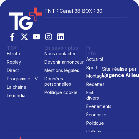
TNT : Canal 38 BOX : 30
TG+
En savoir plus
Fil
info
Fil info
Nous contacter
Actualité
Replay
Devenir annonceur
Sport
Site réalisé par
Direct
Mentions légales
L’agence Ailleu
Montagne
Programme TV
Données
personnelles
Recettes
La chaine
Politique cookie
Faits
Le média
divers
Événements
Économie
Politique
Culture