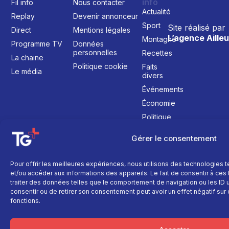
info
Fil info
Nous contacter
Actualité
Replay
Devenir annonceur
Sport
Site réalisé par
Direct
Mentions légales
L’agence Ailleu
Montagne
Programme TV
Données
personnelles
Recettes
La chaine
Politique cookie
Faits
Le média
divers
Événements
Économie
Politique
Culture
Gérer le consentement
Pour offrir les meilleures expériences, nous utilisons des technologies 
et/ou accéder aux informations des appareils. Le fait de consentir à ce
traiter des données telles que le comportement de navigation ou les ID un
consentir ou de retirer son consentement peut avoir un effet négatif sur 
fonctions.