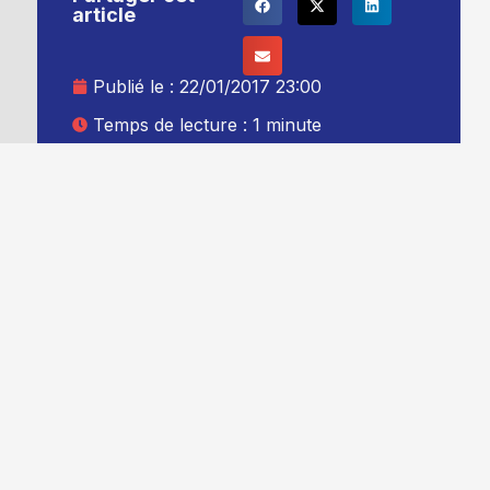
article
Publié le :
22/01/2017 23:00
Temps de lecture : 1 minute
Mise à jour le : 23/01/2017 00:00
Auteur :
Thibault Leduc
Ajouter TG+ à vos sources Google