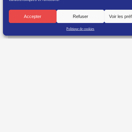
Du lundi au jeudi à 18h15 et 20h40
La neige est là, alors direction le Col de Porte cette
Accepter
Refuser
Voir les pré
Disponible en
replay
Politique de cookies
TNT : Canal 38 BOX : 30