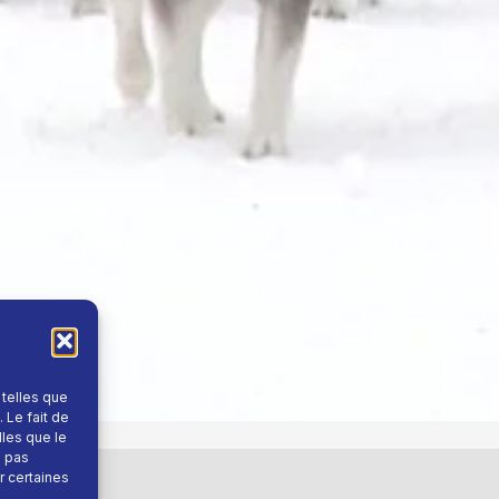
 telles que
 Le fait de
lles que le
e pas
r certaines