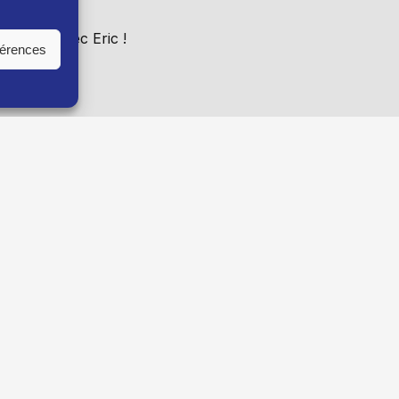
 semaine avec Eric !
férences