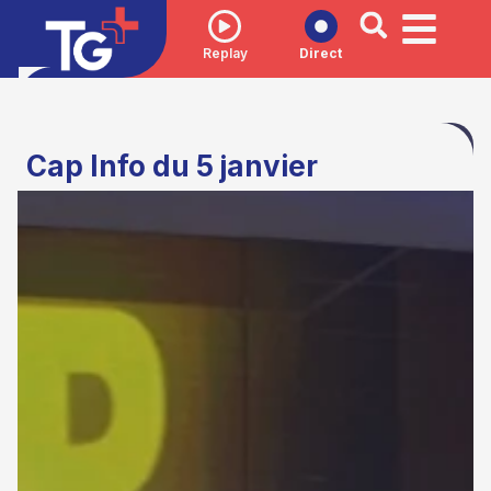
Replay
Direct
Cap Info du 5 janvier