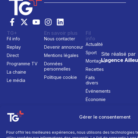
TG+
En savoir plus
Fil
info
Fil info
Nous contacter
Actualité
Replay
Devenir annonceur
Sport
Site réalisé par
Direct
Mentions légales
L’agence Ailleu
Montagne
Programme TV
Données
personnelles
Recettes
La chaine
Politique cookie
Faits
Le média
divers
Événements
Économie
Politique
Culture
Gérer le consentement
Pour offrir les meilleures expériences, nous utilisons des technologies 
et/ou accéder aux informations des appareils. Le fait de consentir à ce