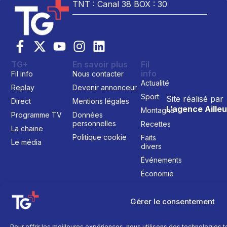
TNT : Canal 38 BOX : 30
TG+
En savoir plus
Fil
info
Fil info
Nous contacter
Actualité
Replay
Devenir annonceur
Sport
Site réalisé par
Direct
Mentions légales
L’agence Ailleu
Montagne
Programme TV
Données
personnelles
Recettes
La chaine
Politique cookie
Faits
Le média
divers
Événements
Économie
Politique
Gérer le consentement
Culture
Pour offrir les meilleures expériences, nous utilisons des technologies 