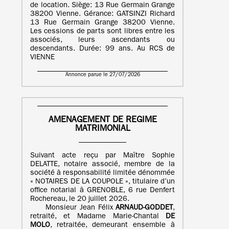
de location. Siège: 13 Rue Germain Grange
38200 Vienne. Gérance: GATSINZI Richard
13 Rue Germain Grange 38200 Vienne.
Les cessions de parts sont libres entre les
associés, leurs ascendants ou
descendants. Durée: 99 ans. Au RCS de
VIENNE
Annonce parue le 27/07/2026
AMENAGEMENT DE REGIME
MATRIMONIAL
Suivant acte reçu par Maître Sophie
DELATTE, notaire associé, membre de la
société à responsabilité limitée dénommée
« NOTAIRES DE LA COUPOLE », titulaire d’un
office notarial à GRENOBLE, 6 rue Denfert
Rochereau, le 20 juillet 2026.
Monsieur Jean Félix
ARNAUD-GODDET
,
retraité, et Madame Marie-Chantal
DE
MOLO
, retraitée, demeurant ensemble à