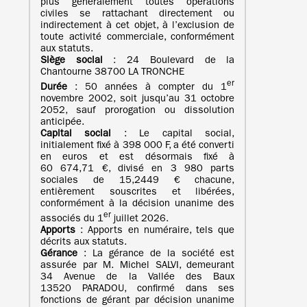
plus généralement toutes opérations
civiles se rattachant directement ou
indirectement à cet objet, à l’exclusion de
toute activité commerciale, conformément
aux statuts.
Siège social
: 24 Boulevard de la
Chantourne 38700 LA TRONCHE
er
Durée
: 50 années à compter du 1
novembre 2002, soit jusqu’au 31 octobre
2052, sauf prorogation ou dissolution
anticipée.
Capital social
: Le capital social,
initialement fixé à 398 000 F, a été converti
en euros et est désormais fixé à
60 674,71 €, divisé en 3 980 parts
sociales de 15,2449 € chacune,
entièrement souscrites et libérées,
conformément à la décision unanime des
er
associés du 1
juillet 2026.
Apports
: Apports en numéraire, tels que
décrits aux statuts.
Gérance
: La gérance de la société est
assurée par M. Michel SALVI, demeurant
34 Avenue de la Vallée des Baux
13520 PARADOU, confirmé dans ses
fonctions de gérant par décision unanime