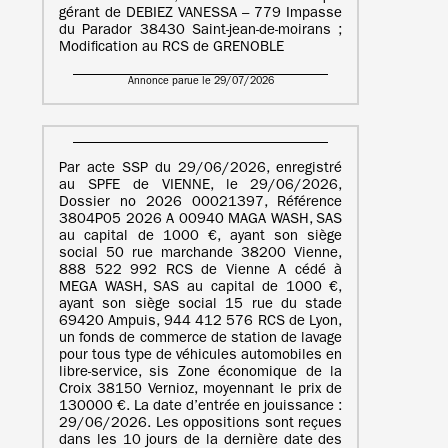
gérant de DEBIEZ VANESSA – 779 Impasse
du Parador 38430 Saint-jean-de-moirans ;
Modification au RCS de GRENOBLE
Annonce parue le 29/07/2026
Par acte SSP du 29/06/2026, enregistré
au SPFE de VIENNE, le 29/06/2026,
Dossier no 2026 00021397, Référence
3804P05 2026 A 00940 MAGA WASH, SAS
au capital de 1000 €, ayant son siège
social 50 rue marchande 38200 Vienne,
888 522 992 RCS de Vienne A cédé à
MEGA WASH, SAS au capital de 1000 €,
ayant son siège social 15 rue du stade
69420 Ampuis, 944 412 576 RCS de Lyon,
un fonds de commerce de station de lavage
pour tous type de véhicules automobiles en
libre-service, sis Zone économique de la
Croix 38150 Vernioz, moyennant le prix de
130000 €. La date d’entrée en jouissance :
29/06/2026. Les oppositions sont reçues
dans les 10 jours de la dernière date des