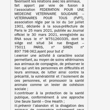
favorisent les relations avec les animaux,
fait apport par voie de fusion à
l’association FEDERATION POUR UNE
MEDECINE VETERINAIRE SOLIDAIRE –
VETERINAIRES POUR TOUS (FVPT),
association régie par la loi du 1er juillet
1901, déclarée à la sous-préfecture de
Paris le 25 mars 2021, publiée au Journal
officiel le 30 mars 2021, enregistrée au
RNA sous le n° W751260335, dont le
siège est situé 34 rue Breguet –
75011 PARIS, n° SIREN n°
897 798 062,ayant pour but d’
i.exercer une activité à caractère social
permettant, au moyen de soins vétérinaires
aux animaux de compagnie, de préserver le
lien qui unit les personnes en difficultés et
leurs animaux, de lutter ainsi contre la
précarité, la vulnérabilité et l’isolement de
ces personnes, et promouvoir la santé
animale comme un levier de cohésion
sociale ;
ii.contribuer à la protection de la santé
publique, conformément à une approche
Une Seule Santé – One Health ;
iii.prévenir l’abandon et la divagation des