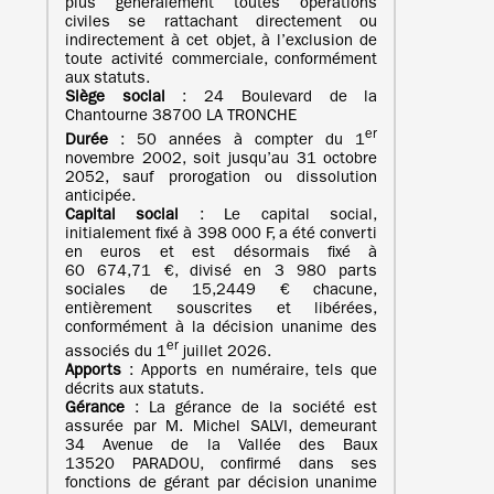
plus généralement toutes opérations
civiles se rattachant directement ou
indirectement à cet objet, à l’exclusion de
toute activité commerciale, conformément
aux statuts.
Siège social
: 24 Boulevard de la
Chantourne 38700 LA TRONCHE
er
Durée
: 50 années à compter du 1
novembre 2002, soit jusqu’au 31 octobre
2052, sauf prorogation ou dissolution
anticipée.
Capital social
: Le capital social,
initialement fixé à 398 000 F, a été converti
en euros et est désormais fixé à
60 674,71 €, divisé en 3 980 parts
sociales de 15,2449 € chacune,
entièrement souscrites et libérées,
conformément à la décision unanime des
er
associés du 1
juillet 2026.
Apports
: Apports en numéraire, tels que
décrits aux statuts.
Gérance
: La gérance de la société est
assurée par M. Michel SALVI, demeurant
34 Avenue de la Vallée des Baux
13520 PARADOU, confirmé dans ses
fonctions de gérant par décision unanime