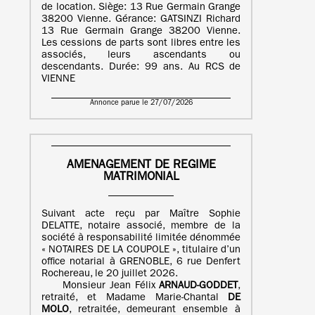
de location. Siège: 13 Rue Germain Grange
38200 Vienne. Gérance: GATSINZI Richard
13 Rue Germain Grange 38200 Vienne.
Les cessions de parts sont libres entre les
associés, leurs ascendants ou
descendants. Durée: 99 ans. Au RCS de
VIENNE
Annonce parue le 27/07/2026
AMENAGEMENT DE REGIME
MATRIMONIAL
Suivant acte reçu par Maître Sophie
DELATTE, notaire associé, membre de la
société à responsabilité limitée dénommée
« NOTAIRES DE LA COUPOLE », titulaire d’un
office notarial à GRENOBLE, 6 rue Denfert
Rochereau, le 20 juillet 2026.
Monsieur Jean Félix
ARNAUD-GODDET
,
retraité, et Madame Marie-Chantal
DE
MOLO
, retraitée, demeurant ensemble à