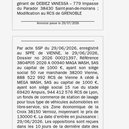
gérant de DEBIEZ VANESSA – 779 Impasse
du Parador 38430 Saint-jean-de-moirans ;
Modification au RCS de GRENOBLE
Annonce parue le 29/07/2026
Par acte SSP du 29/06/2026, enregistré
au SPFE de VIENNE, le 29/06/2026,
Dossier no 2026 00021397, Référence
3804P05 2026 A 00940 MAGA WASH, SAS
au capital de 1000 €, ayant son siège
social 50 rue marchande 38200 Vienne,
888 522 992 RCS de Vienne A cédé à
MEGA WASH, SAS au capital de 1000 €,
ayant son siège social 15 rue du stade
69420 Ampuis, 944 412 576 RCS de Lyon,
un fonds de commerce de station de lavage
pour tous type de véhicules automobiles en
libre-service, sis Zone économique de la
Croix 38150 Vernioz, moyennant le prix de
130000 €. La date d’entrée en jouissance :
29/06/2026. Les oppositions sont reçues
dans les 10 jours de la dernière date des