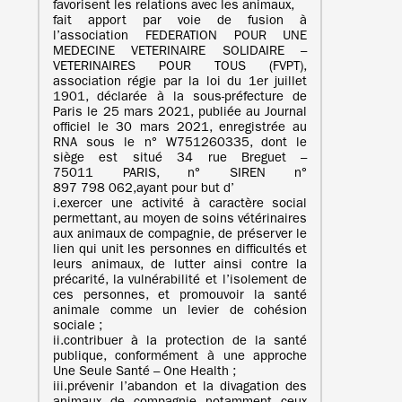
favorisent les relations avec les animaux,
fait apport par voie de fusion à
l’association FEDERATION POUR UNE
MEDECINE VETERINAIRE SOLIDAIRE –
VETERINAIRES POUR TOUS (FVPT),
association régie par la loi du 1er juillet
1901, déclarée à la sous-préfecture de
Paris le 25 mars 2021, publiée au Journal
officiel le 30 mars 2021, enregistrée au
RNA sous le n° W751260335, dont le
siège est situé 34 rue Breguet –
75011 PARIS, n° SIREN n°
897 798 062,ayant pour but d’
i.exercer une activité à caractère social
permettant, au moyen de soins vétérinaires
aux animaux de compagnie, de préserver le
lien qui unit les personnes en difficultés et
leurs animaux, de lutter ainsi contre la
précarité, la vulnérabilité et l’isolement de
ces personnes, et promouvoir la santé
animale comme un levier de cohésion
sociale ;
ii.contribuer à la protection de la santé
publique, conformément à une approche
Une Seule Santé – One Health ;
iii.prévenir l’abandon et la divagation des