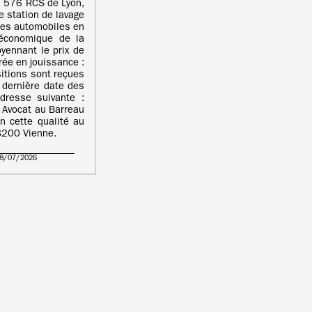
 576 RCS de Lyon,
 station de lavage
les automobiles en
e économique de la
yennant le prix de
ée en jouissance :
tions sont reçues
 dernière date des
adresse suivante :
 Avocat au Barreau
n cette qualité au
38200 Vienne.
28/07/2026