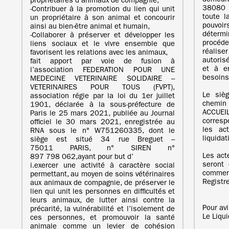
demeu
propriétaires d’animaux de compagnie,
38080 
‐Contribuer à la promotion du lien qui unit
toute l
un propriétaire à son animal et concourir
pouvoi
ainsi au bien-être animal et humain,
détermi
‐Collaborer à préserver et développer les
procéde
liens sociaux et le vivre ensemble que
réaliser
favorisent les relations avec les animaux,
autoris
fait apport par voie de fusion à
et à e
l’association FEDERATION POUR UNE
besoins 
MEDECINE VETERINAIRE SOLIDAIRE –
VETERINAIRES POUR TOUS (FVPT),
Le sièg
association régie par la loi du 1er juillet
chemin
1901, déclarée à la sous-préfecture de
ACCUEI
Paris le 25 mars 2021, publiée au Journal
corresp
officiel le 30 mars 2021, enregistrée au
les ac
RNA sous le n° W751260335, dont le
liquidat
siège est situé 34 rue Breguet –
75011 PARIS, n° SIREN n°
Les acte
897 798 062,ayant pour but d’
seront 
i.exercer une activité à caractère social
comme
permettant, au moyen de soins vétérinaires
Registr
aux animaux de compagnie, de préserver le
lien qui unit les personnes en difficultés et
leurs animaux, de lutter ainsi contre la
Pour av
précarité, la vulnérabilité et l’isolement de
Le Liqu
ces personnes, et promouvoir la santé
animale comme un levier de cohésion