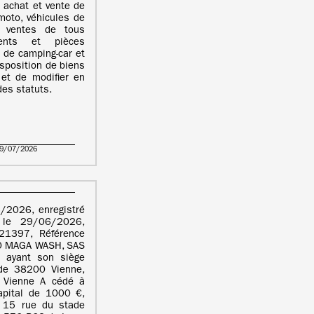
 achat et vente de
moto, véhicules de
s, ventes de tous
ments et pièces
 de camping-car et
isposition de biens
et de modifier en
des statuts.
29/07/2026
/2026, enregistré
 le 29/06/2026,
1397, Référence
 MAGA WASH, SAS
 ayant son siège
de 38200 Vienne,
Vienne A cédé à
pital de 1000 €,
l 15 rue du stade