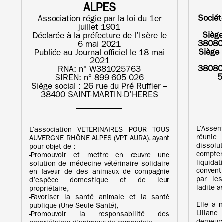
ALPES
Sociét
Association régie par la loi du 1er
juillet 1901
Siège
Déclarée à la préfecture de l’Isère le
38080
6 mai 2021
Siège 
Publiée au Journal officiel le 18 mai
2021
38080
RNA: n° W381025763
5
SIREN: n° 899 605 026
Siège social : 26 rue du Pré Ruffier –
38400 SAINT-MARTIN-D’HERES
L’Asse
L’association VETERINAIRES POUR TOUS
réunie
AUVERGNE RHÔNE ALPES (VPT AURA), ayant
dissol
pour objet de :
compt
‐Promouvoir et mettre en œuvre une
liquid
solution de médecine vétérinaire solidaire
convent
en faveur de des animaux de compagnie
par les
d’espèce domestique et de leur
ladite 
propriétaire,
‐Favoriser la santé animale et la santé
Elle a
publique (Une Seule Santé),
Lilian
‐Promouvoir la responsabilité des