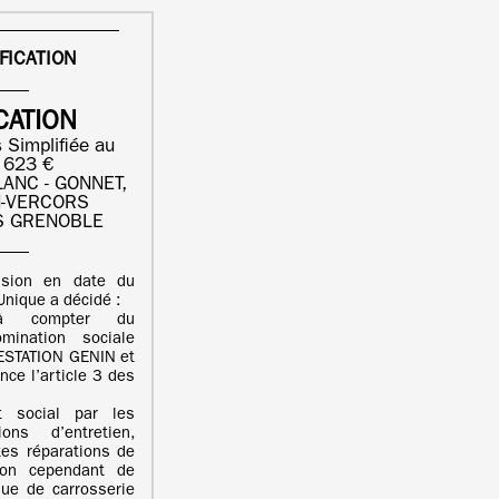
FICATION
CATION
 Simplifiée au
7 623 €
ANC - GONNET,
N-VERCORS
S GRENOBLE
ision en date du
nique a décidé :
à compter du
ination sociale
ESTATION GENIN et
ce l’article 3 des
t social par les
ons d’entretien,
ites réparations de
sion cependant de
que de carrosserie