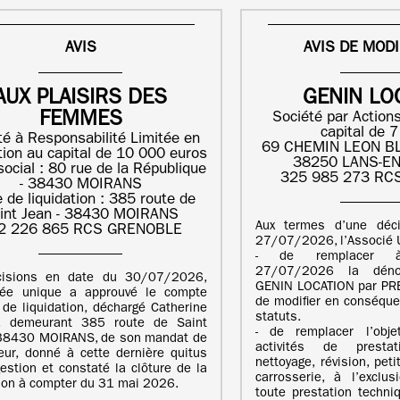
AVIS
AVIS DE MODI
AUX PLAISIRS DES
GENIN LO
FEMMES
Société par Actions
capital de 
té à Responsabilité Limitée en
69 CHEMIN LEON BL
ation au capital de 10 000 euros
38250 LANS-E
social : 80 rue de la République
325 985 273 RC
- 38430 MOIRANS
 de liquidation : 385 route de
int Jean - 38430 MOIRANS
Aux termes d’une déc
2 226 865 RCS GRENOBLE
27/07/2026, l’Associé U
- de remplacer 
27/07/2026 la dénom
cisions en date du 30/07/2026,
GENIN LOCATION par PR
ciée unique a approuvé le compte
de modifier en conséquen
f de liquidation, déchargé Catherine
statuts.
, demeurant 385 route de Saint
- de remplacer l’obje
 38430 MOIRANS, de son mandat de
activités de prestati
teur, donné à cette dernière quitus
nettoyage, révision, pet
estion et constaté la clôture de la
carrosserie, à l’exclu
tion à compter du 31 mai 2026.
toute prestation techni