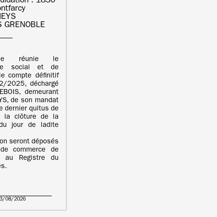
quidation : 1830
ntfarcy
HEYS
S GRENOBLE
ale réunie le
e social et de
e compte définitif
12/2025, déchargé
BOIS, demeurant
S, de son mandat
e dernier quitus de
 la clôture de la
du jour de ladite
ion seront déposés
l de commerce de
 au Registre du
s.
03/08/2026