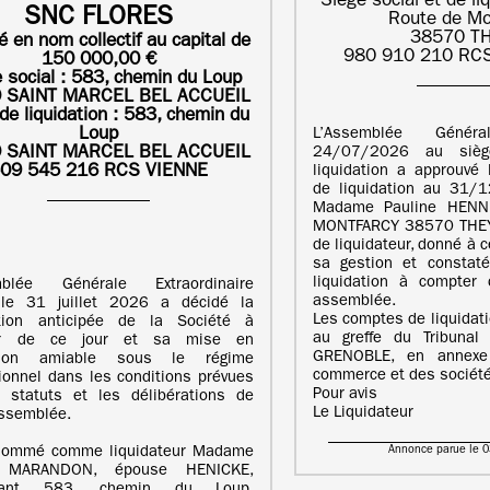
Siège social et de li
SNC FLORES
Route de Mo
38570 T
é en nom collectif au capital de
980 910 210 RC
150 000,00 €
 social : 583, chemin du Loup
 SAINT MARCEL BEL ACCUEIL
de liquidation :
583, chemin du
Loup
L’Assemblée Génér
 SAINT MARCEL BEL ACCUEIL
24/07/2026 au sièg
09 545 216 RCS VIENNE
liquidation a approuvé l
de liquidation au 31/
Madame Pauline HENNE
MONTFARCY 38570 THEY
de liquidateur, donné à c
sa gestion et constaté
liquidation à compter 
mblée Générale Extraordinaire
assemblée.
 le 31 juillet 2026 a décidé la
Les comptes de liquidat
ution anticipée de la Société à
au greffe du Tribuna
er de ce jour et sa mise en
GRENOBLE, en annexe
ation amiable sous le régime
commerce et des société
ionnel dans les conditions prévues
Pour avis
 statuts et les délibérations de
Le Liquidateur
assemblée.
Annonce parue le 
 nommé comme liquidateur Madame
e MARANDON, épouse HENICKE,