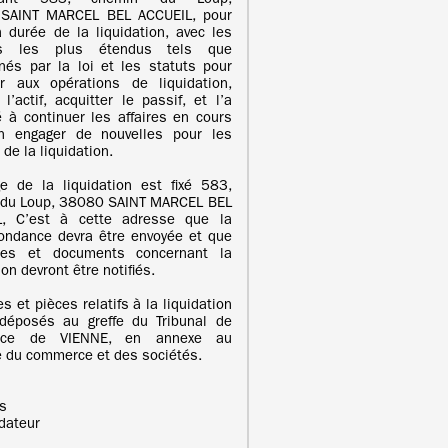
rant 583, chemin du Loup,
SAINT MARCEL BEL ACCUEIL, pour
a durée de la liquidation, avec les
rs les plus étendus tels que
nés par la loi et les statuts pour
r aux opérations de liquidation,
 l’actif, acquitter le passif, et l’a
é à continuer les affaires en cours
n engager de nouvelles pour les
de la liquidation.
e de la liquidation est fixé 583,
 du Loup, 38080 SAINT MARCEL BEL
L, C’est à cette adresse que la
ondance devra être envoyée et que
tes et documents concernant la
ion devront être notifiés.
s et pièces relatifs à la liquidation
déposés au greffe du Tribunal de
rce de VIENNE, en annexe au
e du commerce et des sociétés.
is
idateur