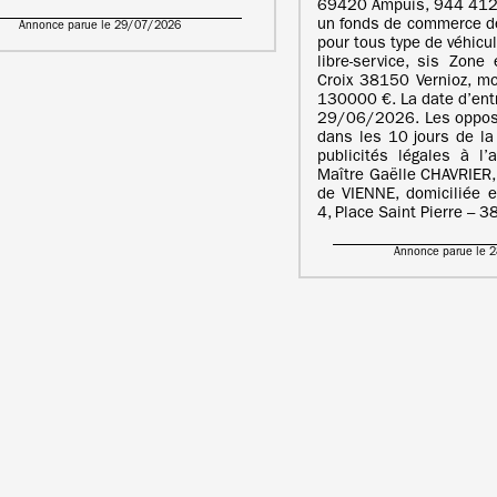
69420 Ampuis, 944 412
un fonds de commerce de
Annonce parue le 29/07/2026
pour tous type de véhicu
libre-service, sis Zon
Croix 38150 Vernioz, mo
130000 €. La date d’entr
29/06/2026. Les opposi
dans les 10 jours de la
publicités légales à l’
Maître Gaëlle CHAVRIER,
de VIENNE, domiciliée e
4, Place Saint Pierre – 
Annonce parue le 