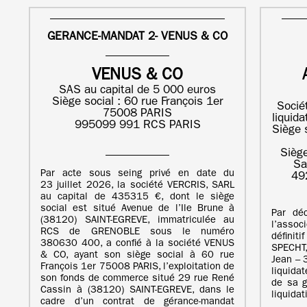
GERANCE-MANDAT 2- VENUS & CO
VENUS & CO
SAS au capital de 5 000 euros
Siège social : 60 rue François 1er
Socié
75008 PARIS
liquid
995099 991 RCS PARIS
Siège 
Siège
Sa
Par acte sous seing privé en date du
49
23 juillet 2026, la société VERCRIS, SARL
au capital de 435315 €, dont le siège
social est situé Avenue de l’Ile Brune à
Par dé
(38120) SAINT-EGREVE, immatriculée au
l’asso
RCS de GRENOBLE sous le numéro
définiti
380630 400, a confié à la société VENUS
SPECHT
& CO, ayant son siège social à 60 rue
Jean –
François 1er 75008 PARIS, l’exploitation de
liquida
son fonds de commerce situé 29 rue René
de sa g
Cassin à (38120) SAINT-EGREVE, dans le
liquida
cadre d’un contrat de gérance-mandat