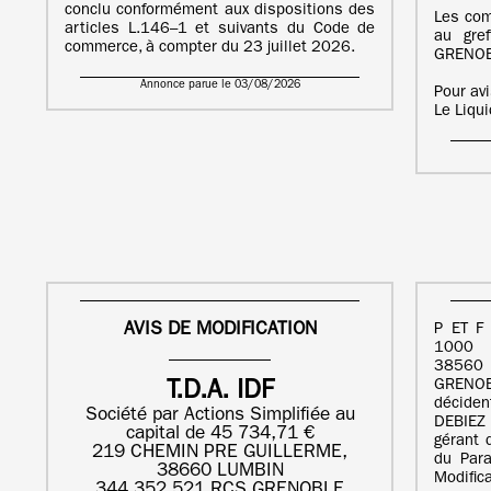
conclu conformément aux dispositions des
Les com
articles L.146–1 et suivants du Code de
au gre
commerce, à compter du 23 juillet 2026.
GRENOB
Annonce parue le 03/08/2026
Pour av
Le Liqu
AVIS DE MODIFICATION
P ET F
1000
38560
GRENOB
T.D.A. IDF
déciden
Société par Actions Simplifiée au
DEBIEZ 
capital de 45 734,71 €
gérant
219 CHEMIN PRE GUILLERME,
du Para
38660 LUMBIN
Modific
344 352 521 RCS GRENOBLE