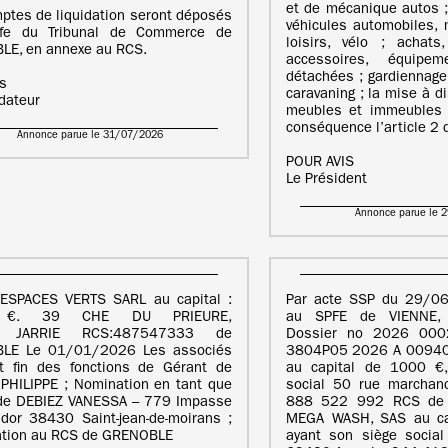
et de mécanique autos ;
ptes de liquidation seront déposés
véhicules automobiles, 
ffe du Tribunal de Commerce de
loisirs, vélo ; achat
LE, en annexe au RCS.
accessoires, équipe
détachées ; gardiennage
is
caravaning ; la mise à d
idateur
meubles et immeubles 
conséquence l’article 2 
Annonce parue le 31/07/2026
POUR AVIS
Le Président
Annonce parue le 
 ESPACES VERTS SARL au capital :
Par acte SSP du 29/06
 €. 39 CHE DU PRIEURE,
au SPFE de VIENNE,
 JARRIE RCS:487547333 de
Dossier no 2026 0002
LE Le 01/01/2026 Les associés
3804P05 2026 A 00940
t fin des fonctions de Gérant de
au capital de 1000 €,
PHILIPPE ; Nomination en tant que
social 50 rue marchan
 de DEBIEZ VANESSA – 779 Impasse
888 522 992 RCS de 
dor 38430 Saint-jean-de-moirans ;
MEGA WASH, SAS au ca
ation au RCS de GRENOBLE
ayant son siège socia