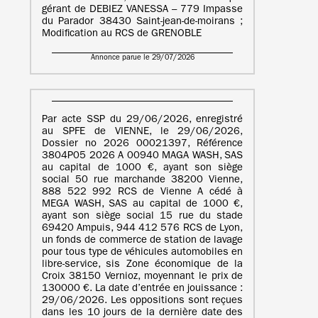
gérant de DEBIEZ VANESSA – 779 Impasse
du Parador 38430 Saint-jean-de-moirans ;
Modification au RCS de GRENOBLE
Annonce parue le 29/07/2026
Par acte SSP du 29/06/2026, enregistré
au SPFE de VIENNE, le 29/06/2026,
Dossier no 2026 00021397, Référence
3804P05 2026 A 00940 MAGA WASH, SAS
au capital de 1000 €, ayant son siège
social 50 rue marchande 38200 Vienne,
888 522 992 RCS de Vienne A cédé à
MEGA WASH, SAS au capital de 1000 €,
ayant son siège social 15 rue du stade
69420 Ampuis, 944 412 576 RCS de Lyon,
un fonds de commerce de station de lavage
pour tous type de véhicules automobiles en
libre-service, sis Zone économique de la
Croix 38150 Vernioz, moyennant le prix de
130000 €. La date d’entrée en jouissance :
29/06/2026. Les oppositions sont reçues
dans les 10 jours de la dernière date des