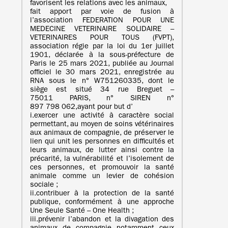
favorisent les relations avec les animaux,
fait apport par voie de fusion à
l’association FEDERATION POUR UNE
MEDECINE VETERINAIRE SOLIDAIRE –
VETERINAIRES POUR TOUS (FVPT),
association régie par la loi du 1er juillet
1901, déclarée à la sous-préfecture de
Paris le 25 mars 2021, publiée au Journal
officiel le 30 mars 2021, enregistrée au
RNA sous le n° W751260335, dont le
siège est situé 34 rue Breguet –
75011 PARIS, n° SIREN n°
897 798 062,ayant pour but d’
i.exercer une activité à caractère social
permettant, au moyen de soins vétérinaires
aux animaux de compagnie, de préserver le
lien qui unit les personnes en difficultés et
leurs animaux, de lutter ainsi contre la
précarité, la vulnérabilité et l’isolement de
ces personnes, et promouvoir la santé
animale comme un levier de cohésion
sociale ;
ii.contribuer à la protection de la santé
publique, conformément à une approche
Une Seule Santé – One Health ;
iii.prévenir l’abandon et la divagation des