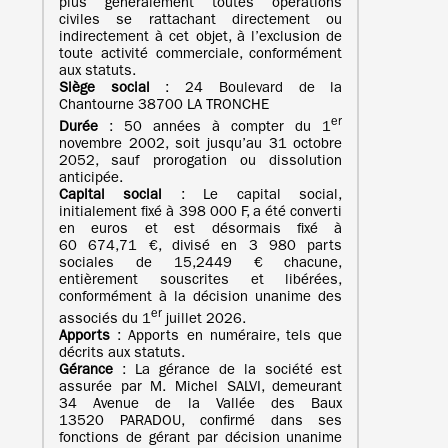
plus généralement toutes opérations
civiles se rattachant directement ou
indirectement à cet objet, à l’exclusion de
toute activité commerciale, conformément
aux statuts.
Siège social
: 24 Boulevard de la
Chantourne 38700 LA TRONCHE
er
Durée
: 50 années à compter du 1
novembre 2002, soit jusqu’au 31 octobre
2052, sauf prorogation ou dissolution
anticipée.
Capital social
: Le capital social,
initialement fixé à 398 000 F, a été converti
en euros et est désormais fixé à
60 674,71 €, divisé en 3 980 parts
sociales de 15,2449 € chacune,
entièrement souscrites et libérées,
conformément à la décision unanime des
er
associés du 1
juillet 2026.
Apports
: Apports en numéraire, tels que
décrits aux statuts.
Gérance
: La gérance de la société est
assurée par M. Michel SALVI, demeurant
34 Avenue de la Vallée des Baux
13520 PARADOU, confirmé dans ses
fonctions de gérant par décision unanime