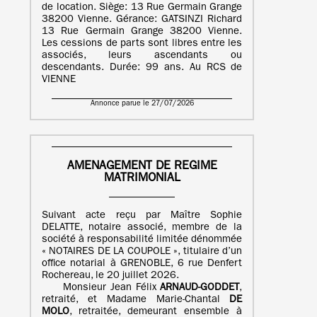
de location. Siège: 13 Rue Germain Grange
38200 Vienne. Gérance: GATSINZI Richard
13 Rue Germain Grange 38200 Vienne.
Les cessions de parts sont libres entre les
associés, leurs ascendants ou
descendants. Durée: 99 ans. Au RCS de
VIENNE
Annonce parue le 27/07/2026
AMENAGEMENT DE REGIME
MATRIMONIAL
Suivant acte reçu par Maître Sophie
DELATTE, notaire associé, membre de la
société à responsabilité limitée dénommée
« NOTAIRES DE LA COUPOLE », titulaire d’un
office notarial à GRENOBLE, 6 rue Denfert
Rochereau, le 20 juillet 2026.
Monsieur Jean Félix
ARNAUD-GODDET
,
retraité, et Madame Marie-Chantal
DE
MOLO
, retraitée, demeurant ensemble à